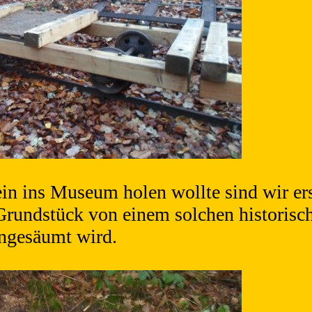
in ins Museum holen wollte sind wir ers
rundstück von einem solchen historisch
ngesäumt wird.