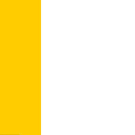
_____